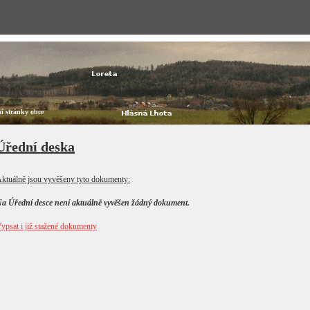
lní stránky obce
Úřední deska
ktuálně jsou vyvěšeny tyto dokumenty:
a Úřední desce není aktuálně vyvěšen žádný dokument.
ypsat i již stažené dokumenty