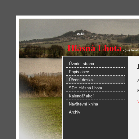
Hlásná Lhota
- (ne)oficiá
Úvodní strana
Popis obce
Úřední deska
A
SDH Hlásná Lhota
N
Kalendář akcí
V
Návštěvní kniha
Archiv